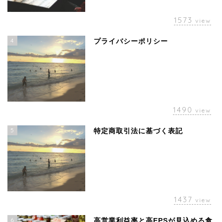
1573
view
4
プライバシーポリシー
1490
view
5
特定商取引法に基づく表記
1437
view
6
高営業利益率と高EPSが見込める食