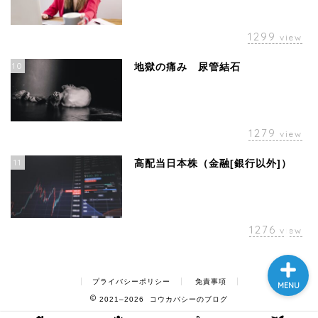
1299
view
10
地獄の痛み 尿管結石
1279
view
11
ホーム
高配当日本株（金融[銀行以外]）
お問い合わせ
1276
view
プライバシーポリシー
免責事項
MENU
2021–2026 コウカバシーのブログ