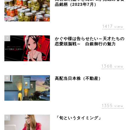
品銘柄（2023年7月）
1417
view
7
かぐや様は告らせたい～天才たちの
恋愛頭脳戦～ 白銀御行の魅力
1368
view
8
高配当日本株（不動産）
1355
view
9
「旬というタイミング」