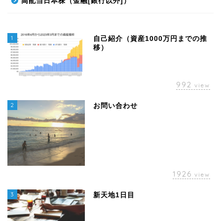
高配当日本株（金融[銀行以外]）
1
自己紹介（資産1000万円までの推
移）
992
view
2
お問い合わせ
1926
view
3
新天地1日目