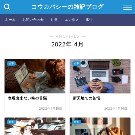
コウカバシーの雑記ブログ
ホーム
お問い合わせ
仕事
エンタメ
旅行
― ARCHIVES ―
2022年 4月
仕事
仕事
表現出来ない時の苦悩
新天地での苦悩
2022年4月18日
2022年4月14日
仕事
仕事