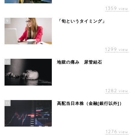
1359
view
9
「旬というタイミング」
1299
view
10
地獄の痛み 尿管結石
1282
view
11
ホーム
高配当日本株（金融[銀行以外]）
お問い合わせ
1276
view