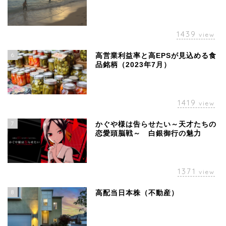
1439
view
6
高営業利益率と高EPSが見込める食
品銘柄（2023年7月）
1419
view
7
かぐや様は告らせたい～天才たちの
恋愛頭脳戦～ 白銀御行の魅力
1371
view
8
高配当日本株（不動産）