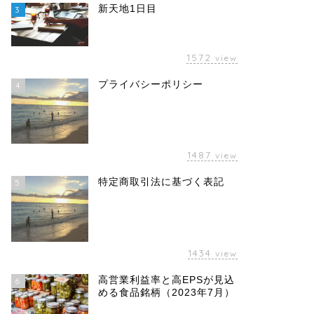
新天地1日目
3
1572
view
プライバシーポリシー
4
1487
view
特定商取引法に基づく表記
5
1434
view
高営業利益率と高EPSが見込
6
める食品銘柄（2023年7月）