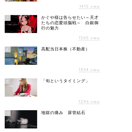
1415
view
かぐや様は告らせたい～天才
7
たちの恋愛頭脳戦～ 白銀御
行の魅力
1365
view
高配当日本株（不動産）
8
1354
view
「旬というタイミング」
9
1296
view
地獄の痛み 尿管結石
10