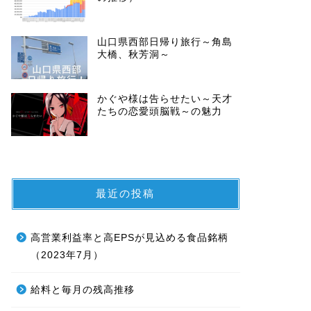
山口県西部日帰り旅行～角島
大橋、秋芳洞～
かぐや様は告らせたい～天才
たちの恋愛頭脳戦～の魅力
最近の投稿
高営業利益率と高EPSが見込める食品銘柄
（2023年7月）
給料と毎月の残高推移