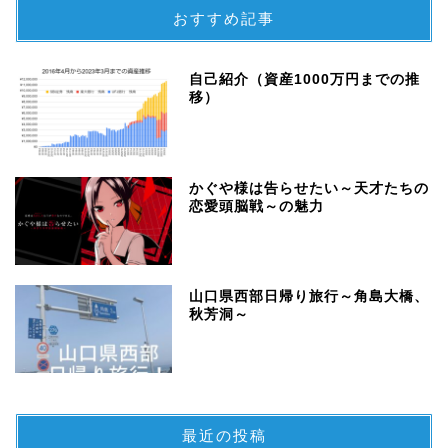
おすすめ記事
自己紹介（資産1000万円までの推
移）
かぐや様は告らせたい～天才たちの
恋愛頭脳戦～の魅力
山口県西部日帰り旅行～角島大橋、
秋芳洞～
最近の投稿