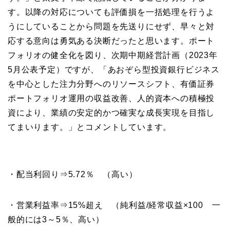
す。以降の対応についても評価損を一括処理を行うよ
うにしていることから問題を先送りにせず、早々と対
応する意向は勇気ある決断だったと思います。ポート
フォリオの健全化を図り、次期中期経営計画（2023年
5月公表予定）ですが、「あおぞら型投資銀行ビジネス
を中心とした注力分野へのリソースシフト、有価証券
ポートフォリオ運用の収益改善、人的資本への積極投
資により、業績の安定的かつ確実な成長実現を目指し
てまいります。」とコメントしています。
・配当利回り⇒5.72％ （高い）
・営業利益率⇒15%超え （純利益/経常収益×100 一
般的には3～5％、高い）